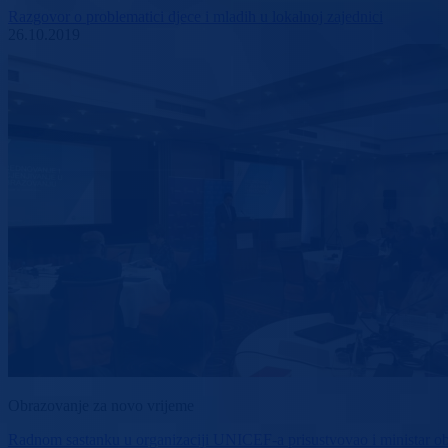
Razgovor o problematici djece i mladih u lokalnoj zajednici
26.10.2019
Obrazovanje za novo vrijeme
Radnom sastanku u organizaciji UNICEF-a prisustvovao i ministar 