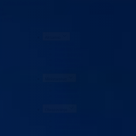
Zaštita ličnih podataka
ka
akt
da BPK
Aktuelno
Sve vijesti
Konkursi i oglasi
Javne nabavke
Obavještenja
Javne rasprave
Projekti
Ministarstvo
Ministar
Nadležnosti
Organizacija
Uposlenici
Obrazovanje
Predškolski odgoj
Osnovno obrazovanje
Srednje obrazovanje
Visoko obrazovanje