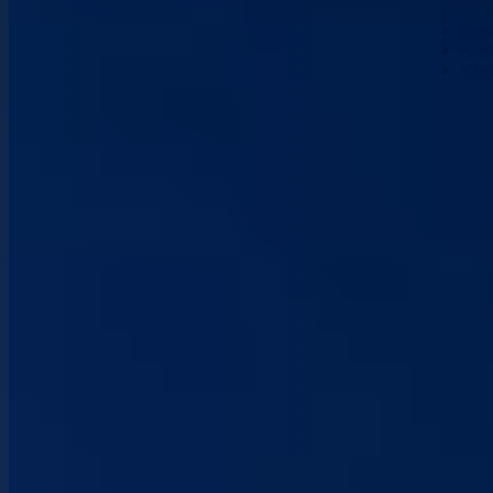
Nau
Kont
Vla