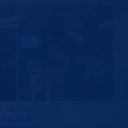
MI – Young Men Initiative
ija sa saradnicima