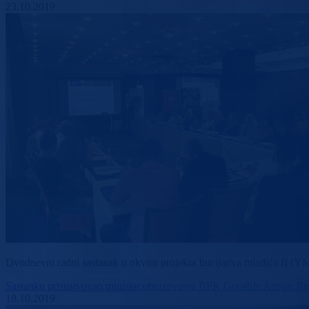
23.10.2019
Dvodnevni radni sastanak u okviru projekta Inicijativa mladića II (Y
Sastanku prisustvovao ministar obrazovanja BPK Goražde Arman Bešl
18.10.2019