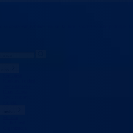
vo za obrazovanje,
mlade, nauku, kulturu i sport
Bosansko-podrinjski k
uelno
Sve vijesti
Konkursi i oglasi
Javne nabavke
Obavještenja
Javne rasprave
Projekti
istarstvo
Ministar
Nadležnosti
Organizacija