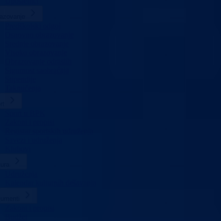
Uposlenici
azovanje
Predškolski odgoj
Osnovno obrazovanje
Srednje obrazovanje
Visoko obrazovanje
Obrazovanje odraslih
Sigurnost saobraćaja
Stipendije
Takmičenja
rt
Sport u BPK
Zakoni i propisi
Registar sportskih udruženja
Savezi i udruženja
Klubovi
tura
Udruženja
Kalendar kulturnih dešavanja
umenti
Zakoni i propisi
Budžet