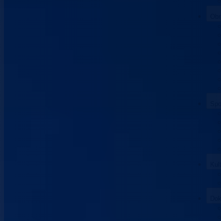
Obr
Spo
Kul
Dok