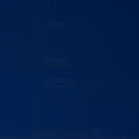
Obrazovanje odraslih
Sigurnost saobraćaja
Stipendije
Takmičenja
Sport
Sport u BPK
Zakoni i propisi
Registar sportskih udruženja
Savezi i udruženja
Klubovi
Kultura
Udruženja
Kalendar kulturnih dešavanja
Dokumenti
Zakoni i propisi
Budžet
Zaštita ličnih podataka
Nauka
Kontakt
Vlada BPK