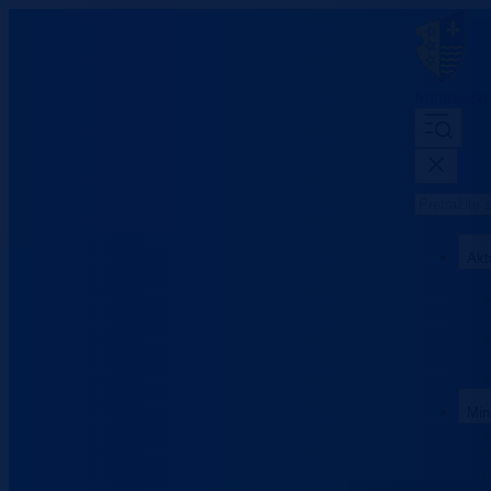
Ministarst
Akt
Min