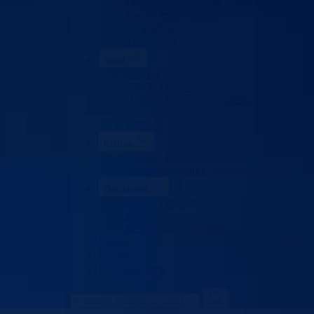
Obrazovanje odraslih
Sigurnost saobraćaja
Stipendije
Takmičenja
Sport
Sport u BPK
Zakoni i propisi
Registar sportskih udruženja
Savezi i udruženja
Klubovi
Kultura
Udruženja
Kalendar kulturnih dešavanja
Dokumenti
Zakoni i propisi
Budžet
Zaštita ličnih podataka
Nauka
Kontakt
Vlada BPK