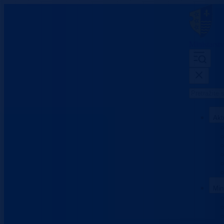
Ministarst
Akt
Min