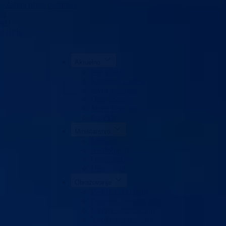
Zaštita ličnih podataka
ka
akt
da BPK
Aktuelno
Sve vijesti
Konkursi i oglasi
Javne nabavke
Obavještenja
Javne rasprave
Projekti
Ministarstvo
Ministar
Nadležnosti
Organizacija
Uposlenici
Obrazovanje
Predškolski odgoj
Osnovno obrazovanje
Srednje obrazovanje
Visoko obrazovanje