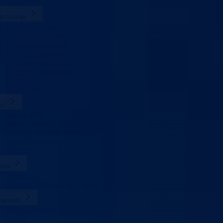
Uposlenici
azovanje
Predškolski odgoj
Osnovno obrazovanje
Srednje obrazovanje
Visoko obrazovanje
Obrazovanje odraslih
Sigurnost saobraćaja
Stipendije
Takmičenja
rt
Sport u BPK
Zakoni i propisi
Registar sportskih udruženja
Savezi i udruženja
Klubovi
tura
Udruženja
Kalendar kulturnih dešavanja
umenti
Zakoni i propisi
Budžet