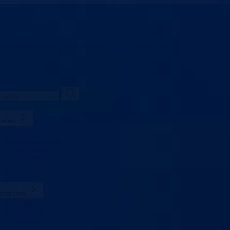
vo za obrazovanje,
mlade, nauku, kulturu i sport
Bosansko-podrinjski k
uelno
Sve vijesti
Konkursi i oglasi
Javne nabavke
Obavještenja
Javne rasprave
Projekti
istarstvo
Ministar
Nadležnosti
Organizacija