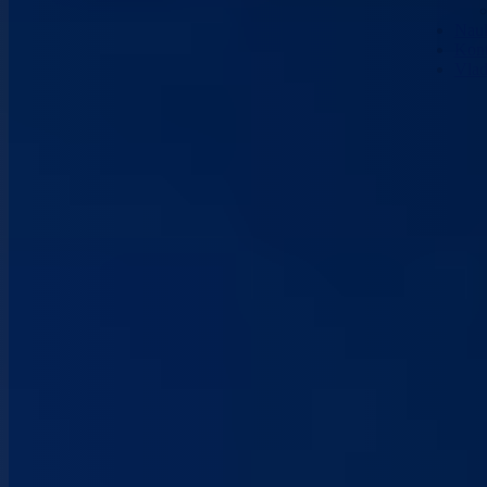
Nau
Kont
Vla