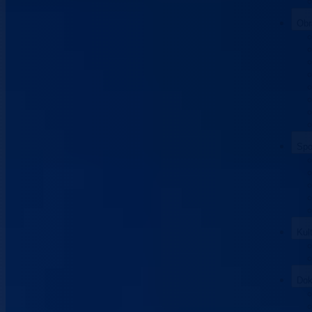
Obr
Spo
Kul
Dok