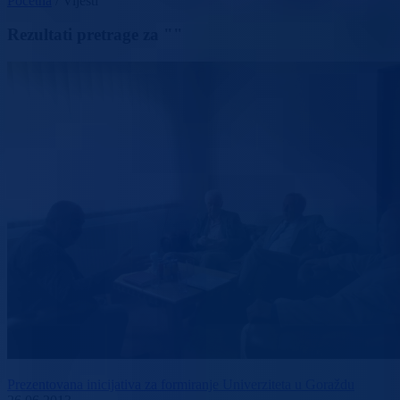
Početna
/
Vijesti
Rezultati pretrage za ""
Prezentovana inicijativa za formiranje Univerziteta u Goraždu