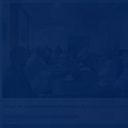
26.06.2013
Okrugli sto za direktore osnovnih i srednjih škola i predškolskih usta
Sumirani rezultati jednogodišnje edukacije
26.06.2013