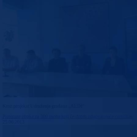
Kroz projekat Udruženja građana „ALDI“
Planirana obuka za 300 osoba koji će dobiti odgovarajuće certifikate
25.06.2013