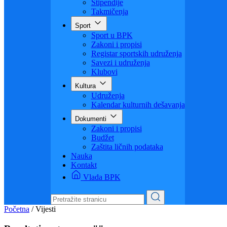
Visoko obrazovanje
Obrazovanje odraslih
Sigurnost saobraćaja
Stipendije
Takmičenja
Sport
Sport u BPK
Zakoni i propisi
Registar sportskih udruženja
Savezi i udruženja
Klubovi
Kultura
Udruženja
Kalendar kulturnih dešavanja
Dokumenti
Zakoni i propisi
Budžet
Zaštita ličnih podataka
Nauka
Kontakt
Vlada BPK