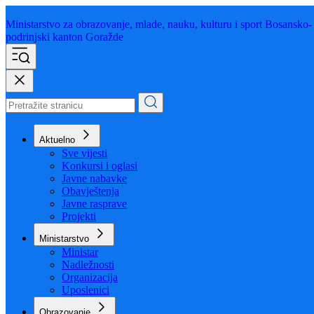
Ministarstvo za obrazovanje,
mlade, nauku, kulturu i sport
Bosansko-
podrinjski kanton Goražde
Aktuelno
Sve vijesti
Konkursi i oglasi
Javne nabavke
Obavještenja
Javne rasprave
Projekti
Ministarstvo
Ministar
Nadležnosti