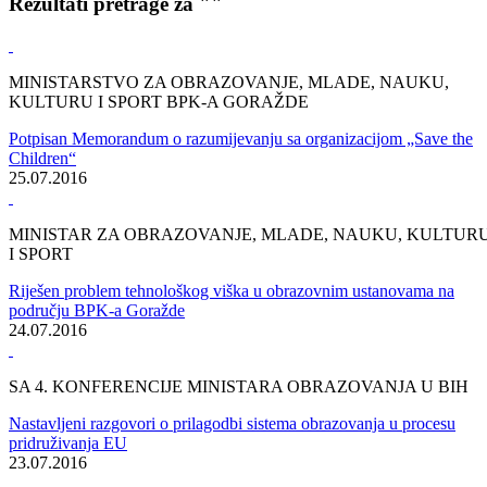
Početna
/
Vijesti
Rezultati pretrage za ""