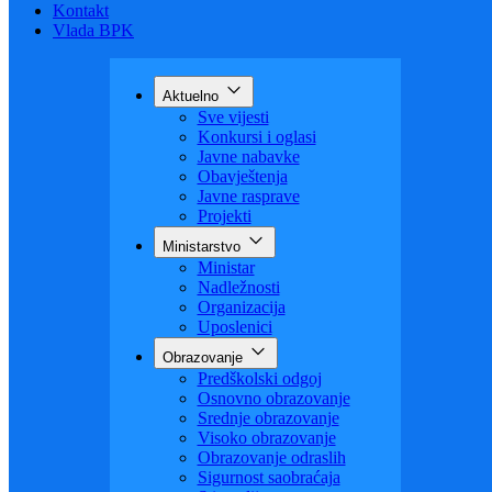
Budžet
Zaštita ličnih podataka
Nauka
Kontakt
Vlada BPK
Aktuelno
Sve vijesti
Konkursi i oglasi
Javne nabavke
Obavještenja
Javne rasprave
Projekti
Ministarstvo
Ministar
Nadležnosti
Organizacija
Uposlenici
Obrazovanje
Predškolski odgoj
Osnovno obrazovanje
Srednje obrazovanje