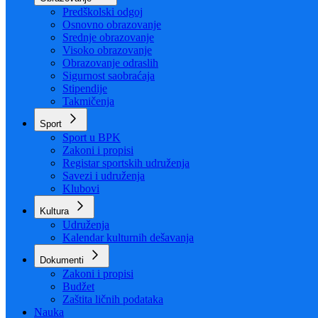
Organizacija
Uposlenici
Obrazovanje
Predškolski odgoj
Osnovno obrazovanje
Srednje obrazovanje
Visoko obrazovanje
Obrazovanje odraslih
Sigurnost saobraćaja
Stipendije
Takmičenja
Sport
Sport u BPK
Zakoni i propisi
Registar sportskih udruženja
Savezi i udruženja
Klubovi
Kultura
Udruženja
Kalendar kulturnih dešavanja
Dokumenti
Zakoni i propisi