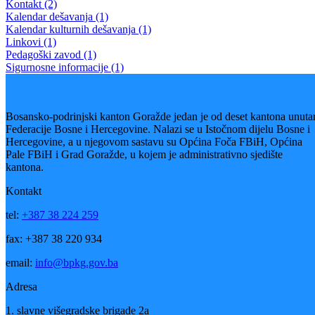
MINISTAR ZA OBRAZOVANJE, MLADE, NAUKU, KULTUR
I SPORT
Riješen problem tehnološkog viška u obrazovnim ustanovama na
području BPK-a Goražde
24.07.2016