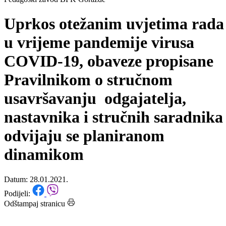
Početna
/
Vijesti
Pedagoški zavod BPK Goražde
Uprkos otežanim uvjetima rada
u vrijeme pandemije virusa
COVID-19, obaveze propisane
Pravilnikom o stručnom
usavršavanju odgajatelja,
nastavnika i stručnih saradnika
odvijaju se planiranom
dinamikom
Datum: 28.01.2021.
Podijeli: