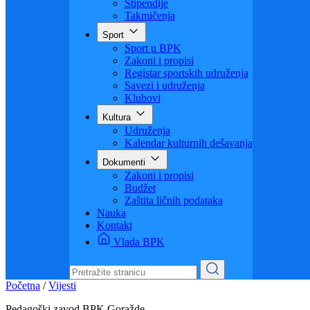
Visoko obrazovanje
Obrazovanje odraslih
Sigurnost saobraćaja
Stipendije
Takmičenja
Sport
Sport u BPK
Zakoni i propisi
Registar sportskih udruženja
Savezi i udruženja
Klubovi
Kultura
Udruženja
Kalendar kulturnih dešavanja
Dokumenti
Zakoni i propisi
Budžet
Zaštita ličnih podataka
Nauka
Kontakt
Vlada BPK