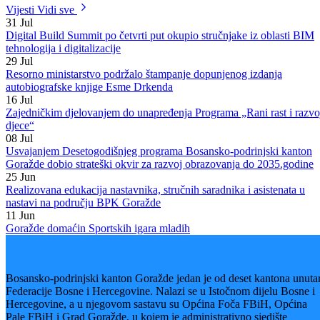
Predavači o temama Unaprijeđenje obrazovanja i Uloga i obaveze
nastavnika u obrazovnom procesu su Nijaz Zorlak i Emina Hadžić,
stručni savjetnici za oblast obrazovanja u Pedagoškom zavodu BPK
Goražde, a zbog poštivanja epidemioloških mjera organizovan je rad
u manjim grupama.
Cilj edukacija je da se kroz razmjenu iskustava i primjera dobre praks
unaprijedi odgojno-obrazovni proces, posebno u vrijeme pandemije
virusa COVID-19. U proteklom periodu organizovan je veći broj
edukacija iz oblasti korištenja informacionih tehnologija koje su
doprinijele realizaciji online nastave u prvom polugodištu školske
2020/2021.godine.
Galerija