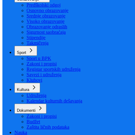
Organizacija
Uposlenici
Obrazovanje
Predškolski odgoj
Osnovno obrazovanje
Srednje obrazovanje
Visoko obrazovanje
Obrazovanje odraslih
Sigurnost saobraćaja
Stipendije
Takmičenja
Sport
Sport u BPK
Zakoni i propisi
Registar sportskih udruženja
Savezi i udruženja
Klubovi
Kultura
Udruženja
Kalendar kulturnih dešavanja
Dokumenti
Zakoni i propisi