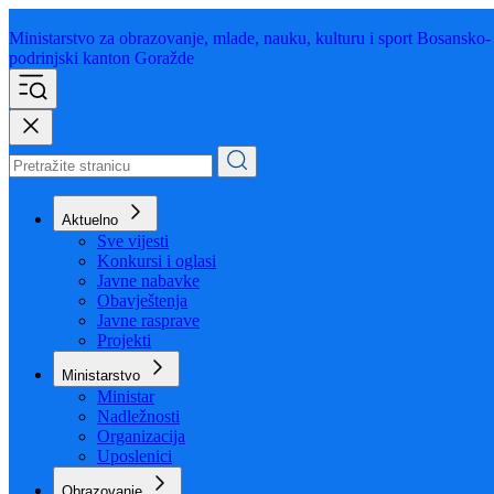
Ministarstvo za obrazovanje,
mlade, nauku, kulturu i sport
Bosansko-
podrinjski kanton Goražde
Aktuelno
Sve vijesti
Konkursi i oglasi
Javne nabavke
Obavještenja
Javne rasprave
Projekti
Ministarstvo
Ministar
Nadležnosti