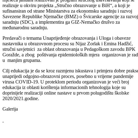
Pedagoški zavod BPK Goražde i ove godine, u vrijeme zimskog
raspusta, organizovao je edukacije i seminare za sudionike odgojno-
obrazovnog procesa u odgojno-obrazovnim ustanovama na području
Bosansko-podrinjskog kantona Goražde.
S obzirom da je u toku prvog polugodišta školske 2020/2021.godine,
organizovano niz edukacija iz oblasti realizacije online nastave, u tok
mjeseca januara realizovan je program stručnog usavršavanja koji se
realizuje u okviru projekta „Stručno obrazovanje u BiH“, a koji je
sufinansiran od strane Ministarstva za ekonomsku saradnju i razvoj
Savezene Republike Njemačke (BMZ) o Švicarske agencije za razvoj
saradnju (SDC), a implementira ga GIZ-Nemačko drušvo za
međunarodnu saradnju.