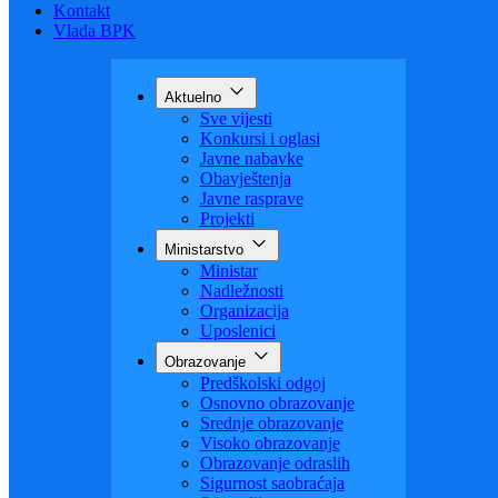
Budžet
Zaštita ličnih podataka
Nauka
Kontakt
Vlada BPK
Aktuelno
Sve vijesti
Konkursi i oglasi
Javne nabavke
Obavještenja
Javne rasprave
Projekti
Ministarstvo
Ministar
Nadležnosti
Organizacija
Uposlenici
Obrazovanje
Predškolski odgoj
Osnovno obrazovanje
Srednje obrazovanje